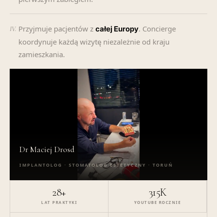
Przyjmuje pacjentów z
. Concierge
całej Europy
IV.
koordynuje każdą wizytę niezależnie od kraju
zamieszkania.
Dr Maciej Drosd
IMPLANTOLOG · STOMATOLOG ESTETYCZNY · TORUŃ
28+
315K
LAT PRAKTYKI
YOUTUBE ROCZNIE