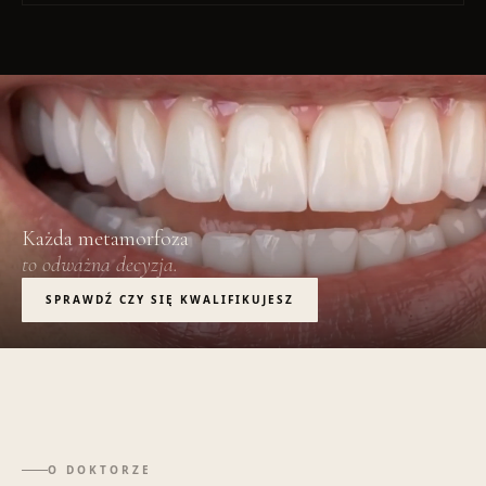
Każda metamorfoza
to odważna decyzja.
SPRAWDŹ CZY SIĘ KWALIFIKUJESZ
O DOKTORZE