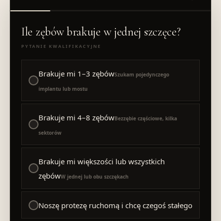
Ile zębów brakuje w jednej szczęce?
PYTANIE KWALIFIKACYJNE
Brakuje mi 1–3 zębów
Szukam pojedynczego
implantu lub mostu
Brakuje mi 4–8 zębów
Bezzębie częściowe, kilka
sektorów
Brakuje mi większości lub wszystkich
zębów
W jednej lub obu szczękach
Noszę protezę ruchomą i chcę czegoś stałego