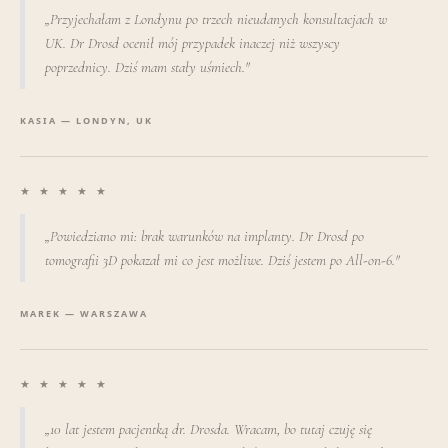
„Przyjechałam z Londynu po trzech nieudanych konsultacjach w
UK. Dr Drosd ocenił mój przypadek inaczej niż wszyscy
poprzednicy. Dziś mam stały uśmiech."
KASIA — LONDYN, UK
★ ★ ★ ★ ★
„Powiedziano mi: brak warunków na implanty. Dr Drosd po
tomografii 3D pokazał mi co jest możliwe. Dziś jestem po All-on-6."
MAREK — WARSZAWA
★ ★ ★ ★ ★
„10 lat jestem pacjentką dr. Drosda. Wracam, bo tutaj czuję się