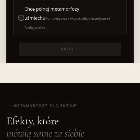
Chcę pełnej metamorfozy
uśmiechu
Kompleksowa rekonstrukcja estetyczna i
funkcjonalna
DALEJ →
METAMORFOZY PACJENTÓW
Efekty, które
mówią same za siebie