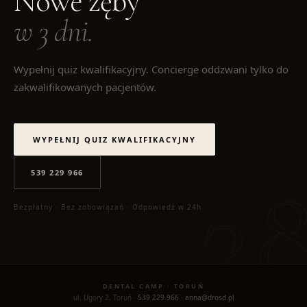
Nowe zęby
w 3 dni.
Wypełnij quiz kwalifikacyjny. Concierge oddzwani tylko do
zakwalifikowanych pacjentów.
WYPEŁNIJ QUIZ KWALIFIKACYJNY
539 229 966
Bezpłatny · Bez zobowiązań · Odpowiedź w 24h
DENTAL CAMP · TORUŃ
ul. Ugory 2, Toruń ·
539 229 966
·
anna@drosd.pl