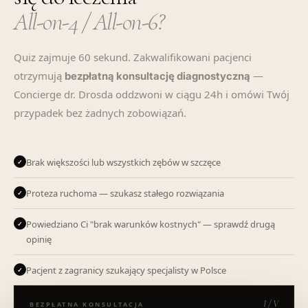
All-on-4 / All-on-6?
Quiz zajmuje 60 sekund. Zakwalifikowani pacjenci
otrzymują
—
bezpłatną konsultację diagnostyczną
Concierge dr. Drosda oddzwoni w ciągu 24h i omówi Twój
przypadek bez żadnych zobowiązań.
Brak większości lub wszystkich zębów w szczęce
✓
Proteza ruchoma — szukasz stałego rozwiązania
✓
Powiedziano Ci "brak warunków kostnych" — sprawdź drugą
✓
opinię
Pacjent z zagranicy szukający specjalisty w Polsce
✓
I / V
BEZPŁATNA KONSULTACJA