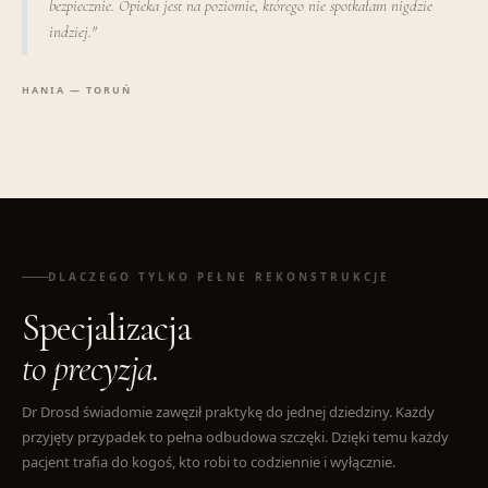
bezpiecznie. Opieka jest na poziomie, którego nie spotkałam nigdzie
indziej."
HANIA — TORUŃ
DLACZEGO TYLKO PEŁNE REKONSTRUKCJE
Specjalizacja
to precyzja.
Dr Drosd świadomie zawęził praktykę do jednej dziedziny. Każdy
przyjęty przypadek to pełna odbudowa szczęki. Dzięki temu każdy
pacjent trafia do kogoś, kto robi to codziennie i wyłącznie.