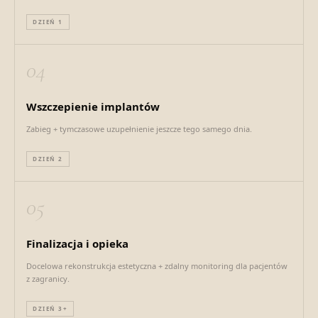
DZIEŃ 1
04
Wszczepienie implantów
Zabieg + tymczasowe uzupełnienie jeszcze tego samego dnia.
DZIEŃ 2
05
Finalizacja i opieka
Docelowa rekonstrukcja estetyczna + zdalny monitoring dla pacjentów
z zagranicy.
DZIEŃ 3+