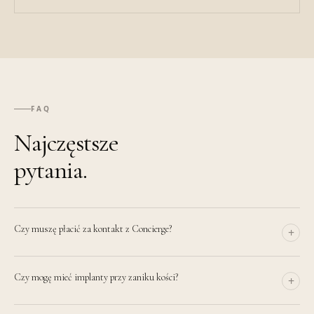
FAQ
Najczęstsze
pytania.
Czy muszę płacić za kontakt z Concierge?
+
Nie — kontakt i wstępna ocena przypadku są
Czy mogę mieć implanty przy zaniku kości?
+
całkowicie bezpłatne i bez zobowiązań.
W wielu przypadkach zanik kości nie wyklucza