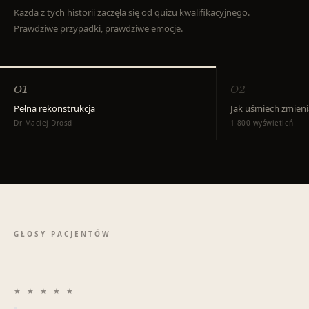
Każda z tych historii zaczęła się od quizu kwalifikacyjnego.
Prawdziwe przypadki, prawdziwe emocje.
01
02
Pełna rekonstrukcja
Jak uśmiech zmieni
Dr Maciej Drosd
1 800 wyświetleń
▶
OTWÓRZ W YOUTUBE ↗
GŁOSY PACJENTÓW
★ ★ ★ ★ ★